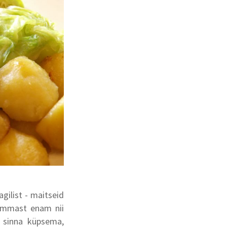
agilist - maitseid
lammast enam nii
a sinna küpsema,