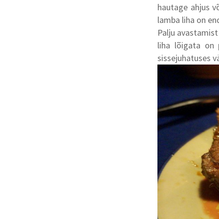
hautage ahjus võ
lamba liha on end
Palju avastamist 
liha lõigata on 
sissejuhatuses vä