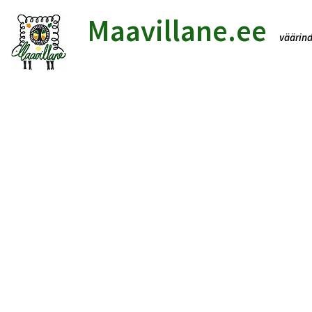
Maavillane.ee
väär