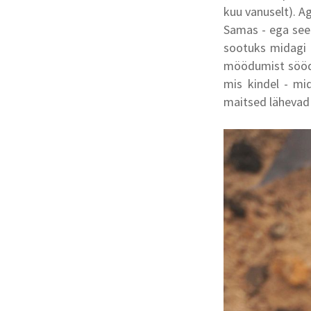
kuu vanuselt). Ag
Samas - ega see a
sootuks midagi 
möödumist sööda
mis kindel - mi
maitsed lähevad