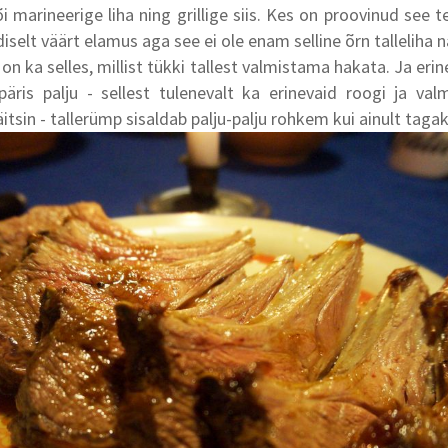
i marineerige liha ning grillige siis. Kes on proovinud see t
iselt väärt elamus aga see ei ole enam selline õrn talleliha 
on ka selles, millist tükki tallest valmistama hakata. Ja erin
päris palju - sellest tulenevalt ka erinevaid roogi ja val
itsin - tallerümp sisaldab palju-palju rohkem kui ainult tagak