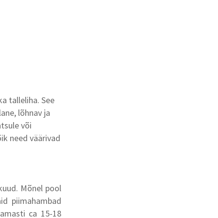
a talleliha. See
lane, lõhnav ja
tsule või
õik need väärivad
kuud. Mõnel pool
vaid piimahambad
amasti ca 15-18