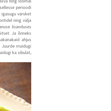
rasva ning loomal
sellesse perioodi
b igasugu värsket
ontidel ning välja
anuse lisanduses
itset. Ja õnneks
hakänakaid ahjus
n. Juurde muidugi
uidugi ka sibulat,