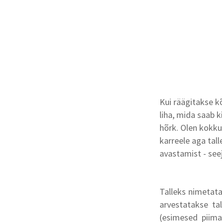
Kui räägitakse kõ
liha, mida saab k
hõrk. Olen kokku
karreele aga tal
avastamist - seej
Talleks nimetat
arvestatakse ta
(esimesed piim