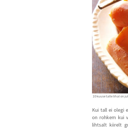
Kui tall ei olegi
on rohkem kui v
lihtsalt kiirel