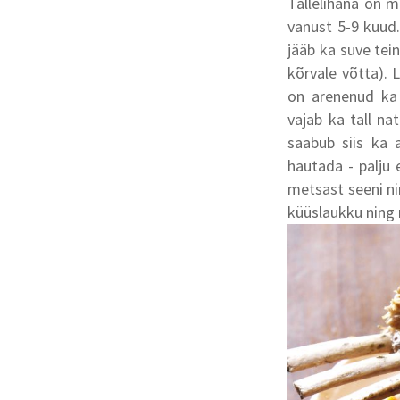
Tallelihana on m
vanust 5-9 kuud.
jääb ka suve tei
kõrvale võtta). L
on arenenud ka 
vajab ka tall n
saabub siis ka 
hautada - palju 
metsast seeni nin
küüslaukku ning 