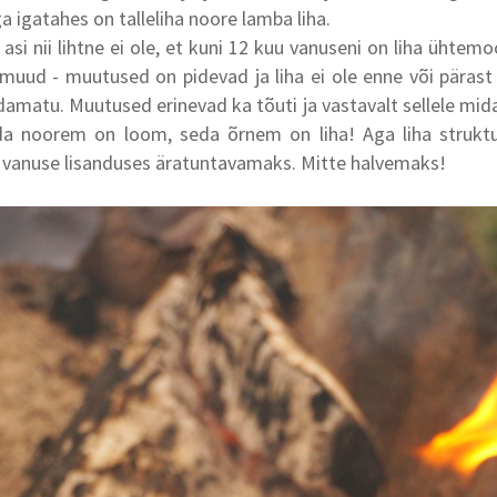
a igatahes on talleliha noore lamba liha.
si nii lihtne ei ole, et kuni 12 kuu vanuseni on liha ühtemo
muud - muutused on pidevad ja liha ei ole enne või pärast
matu. Muutused erinevad ka tõuti ja vastavalt sellele mid
da noorem on loom, seda õrnem on liha! Aga liha strukt
 vanuse lisanduses äratuntavamaks. Mitte halvemaks!