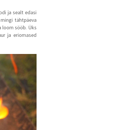
odi ja sealt edasi
 mingi tähtpäeva
a loom sööb. Üks
uur ja eriomased