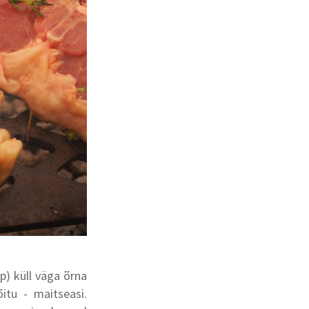
p) küll väga õrna
itu - maitseasi.