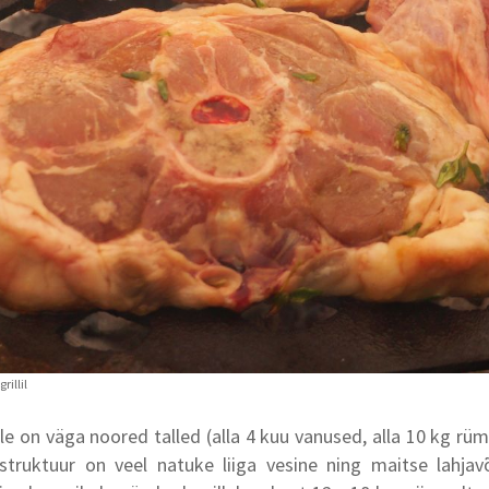
le on väga noored talled (alla 4 kuu vanused, alla 10 kg rüm
 struktuur on veel natuke liiga vesine ning maitse lahjavõ