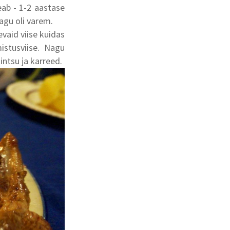
eab - 1-2 aastase
nagu oli varem.
evaid viise kuidas
mistusviise. Nagu
intsu ja karreed.