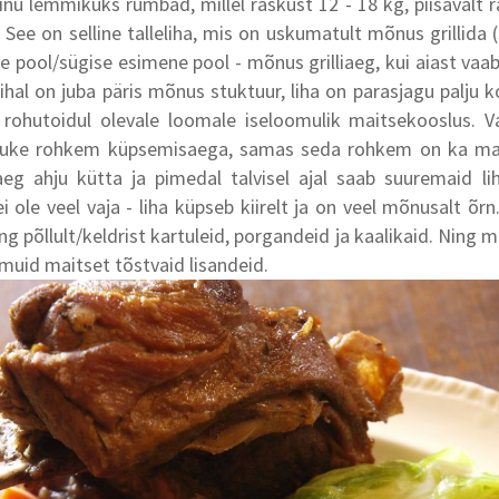
inu lemmikuks rümbad, millel raskust 12 - 18 kg, piisavalt 
 See on selline talleliha, mis on uskumatult mõnus grillida (
ne pool/sügise esimene pool - mõnus grilliaeg, kui aiast vaa
ihal on juba päris mõnus stuktuur, liha on parasjagu palju k
rohutoidul olevale loomale iseloomulik maitsekooslus. V
atuke rohkem küpsemisaega, samas seda rohkem on ka ma
aeg ahju kütta ja pimedal talvisel ajal saab suuremaid li
ei ole veel vaja - liha küpseb kiirelt ja on veel mõnusalt õr
g põllult/keldrist kartuleid, porgandeid ja kaalikaid. Ning m
muid maitset tõstvaid lisandeid.