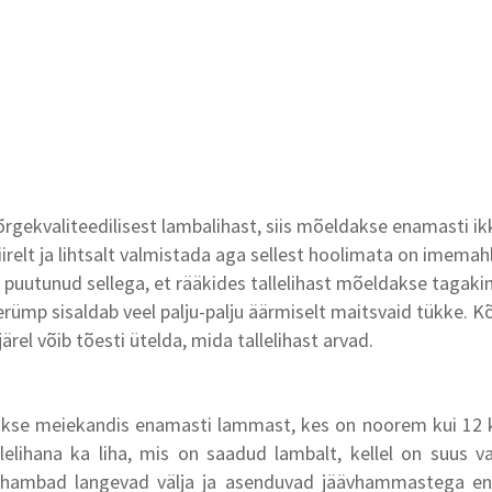
rgekvaliteedilisest lambalihast, siis mõeldakse enamasti ikk
iirelt ja lihtsalt valmistada aga sellest hoolimata on imemah
 puutunud sellega, et rääkides tallelihast mõeldakse tagakin
lerümp sisaldab veel palju-palju äärmiselt maitsvaid tükke. K
ärel võib tõesti ütelda, mida tallelihast arvad.
akse meiekandis enamasti lammast, kes on noorem kui 12 
llelihana ka liha, mis on saadud lambalt, kellel on suus 
ahambad langevad välja ja asenduvad jäävhammastega en