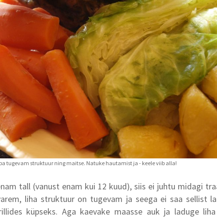
 enam tall (vanust enam kui 12 kuud), siis ei juhtu midagi tra
arem, liha struktuur on tugevam ja seega ei saa sellist 
t grillides küpseks. Aga kaevake maasse auk ja laduge lih