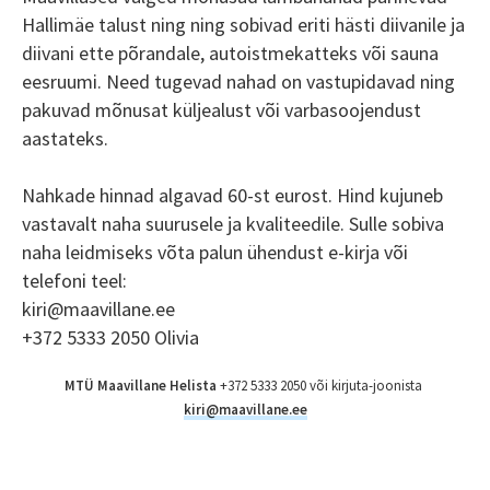
Hallimäe talust ning ning sobivad eriti hästi diivanile ja
diivani ette põrandale, autoistmekatteks või sauna
eesruumi. Need tugevad nahad on vastupidavad ning
pakuvad mõnusat küljealust või varbasoojendust
aastateks.
Nahkade hinnad algavad 60-st eurost. Hind kujuneb
vastavalt naha suurusele ja kvaliteedile. Sulle sobiva
naha leidmiseks võta palun ühendust e-kirja või
telefoni teel:
kiri@maavillane.ee
+372 5333 2050 Olivia
MTÜ Maavillane Helista
+372 5333 2050 või kirjuta-joonista
kiri@maavillane.ee