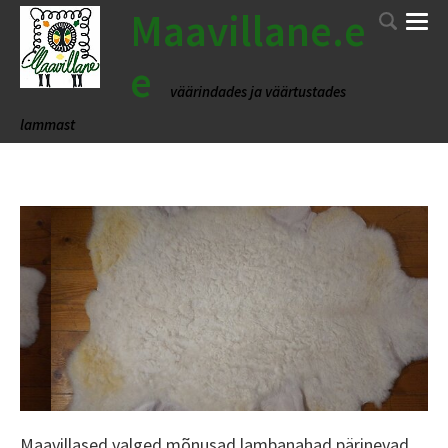
Maavillane.e
e
väärindades ja väärtustades
lammast
Maavillased valged mõnusad lambanahad pärinevad