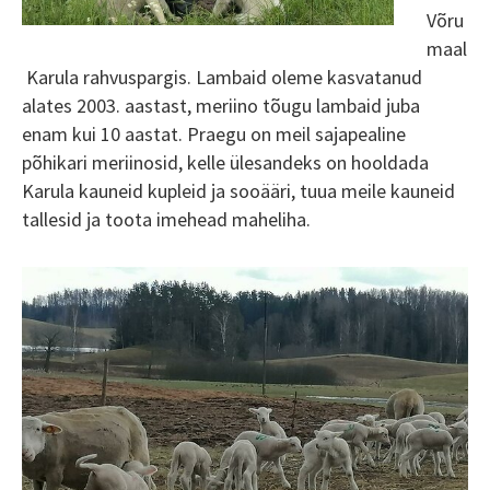
Võru
maal
Karula rahvuspargis. Lambaid oleme kasvatanud
alates 2003. aastast, meriino tõugu lambaid juba
enam kui 10 aastat. Praegu on meil sajapealine
põhikari meriinosid, kelle ülesandeks on hooldada
Karula kauneid kupleid ja sooääri, tuua meile kauneid
tallesid ja toota imehead maheliha.