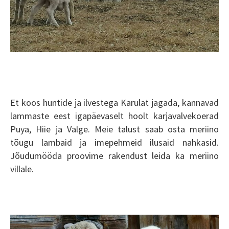
Et koos huntide ja ilvestega Karulat jagada, kannavad
lammaste eest igapäevaselt hoolt karjavalvekoerad
Puya, Hiie ja Valge.
Meie talust saab osta meriino
tõugu lambaid ja imepehmeid ilusaid nahkasid.
Jõudumööda proovime rakendust leida ka meriino
villale.