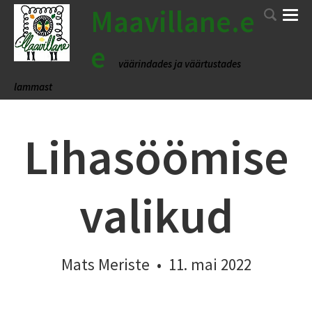
Maavillane.e
e
väärindades ja väärtustades
lammast
Lihasöömise
valikud
Mats Meriste
•
11. mai 2022