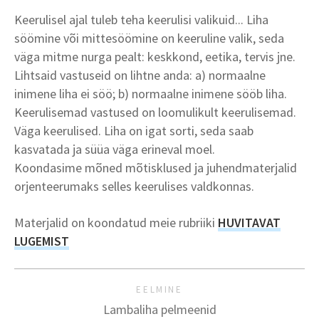
Keerulisel ajal tuleb teha keerulisi valikuid... Liha
söömine või mittesöömine on keeruline valik, seda
väga mitme nurga pealt: keskkond, eetika, tervis jne.
Lihtsaid vastuseid on lihtne anda: a) normaalne
inimene liha ei söö; b) normaalne inimene sööb liha.
Keerulisemad vastused on loomulikult keerulisemad.
Väga keerulised. Liha on igat sorti, seda saab
kasvatada ja süüa väga erineval moel.
Koondasime mõned mõtisklused ja juhendmaterjalid
orjenteerumaks selles keerulises valdkonnas.
Materjalid on koondatud meie rubriiki
HUVITAVAT
LUGEMIST
EELMINE
Lambaliha pelmeenid