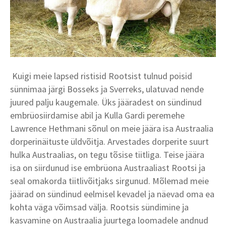
Kuigi meie lapsed ristisid Rootsist tulnud poisid
sünnimaa järgi Bosseks ja Sverreks, ulatuvad nende
juured palju kaugemale. Üks jääradest on sündinud
embrüosiirdamise abil ja Kulla Gardi peremehe
Lawrence Hethmani sõnul on meie jäära isa Austraalia
dorperinäituste üldvõitja. Arvestades dorperite suurt
hulka Austraalias, on tegu tõsise tiitliga. Teise jäära
isa on siirdunud ise embrüona Austraaliast Rootsi ja
seal omakorda tiitlivõitjaks sirgunud. Mõlemad meie
jäärad on sündinud eelmisel kevadel ja näevad oma ea
kohta väga võimsad välja. Rootsis sündimine ja
kasvamine on Austraalia juurtega loomadele andnud