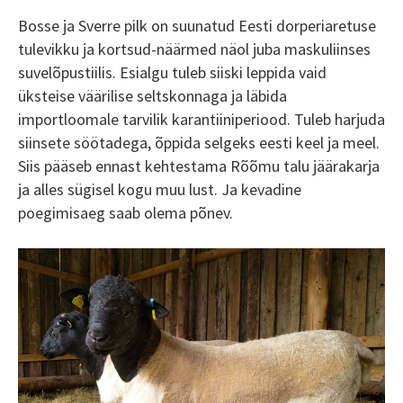
Bosse ja Sverre pilk on suunatud Eesti dorperiaretuse
tulevikku ja kortsud-näärmed näol juba maskuliinses
suvelõpustiilis. Esialgu tuleb siiski leppida vaid
üksteise väärilise seltskonnaga ja läbida
importloomale tarvilik karantiiniperiood. Tuleb harjuda
siinsete söötadega, õppida selgeks eesti keel ja meel.
Siis pääseb ennast kehtestama Rõõmu talu jäärakarja
ja alles sügisel kogu muu lust. Ja kevadine
poegimisaeg saab olema põnev.