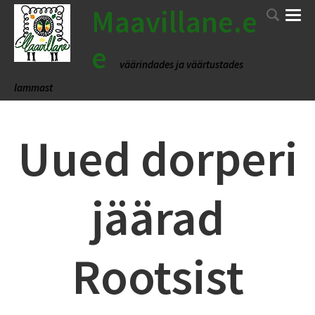
Maavillane.e
e
väärindades ja väärtustades
lammast
Uued dorperi
jäärad
Rootsist