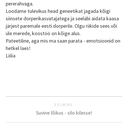
pererahvaga.
Loodame tulevikus head geneetikat jagada kõigi
siinsete dorperikasvatajatega ja seeläbi aidata kaasa
järjest paremale eesti dorperile. Olgu riikide sees või
üle merede, koostöö on kõige alus.
Pateetiline, aga mis ma saan parata - emotsioonid on
hetkel laes!
Liilia
EELMINE
Suvine lõikus - silo kilesse!