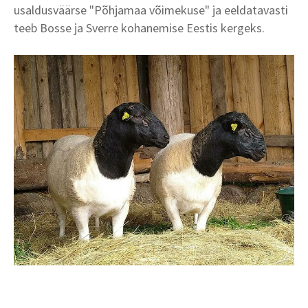
usaldusväärse "Põhjamaa võimekuse" ja eeldatavasti
teeb Bosse ja Sverre kohanemise Eestis kergeks.