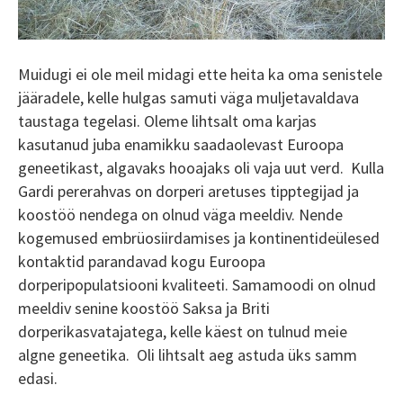
Muidugi ei ole meil midagi ette heita ka oma senistele
jääradele, kelle hulgas samuti väga muljetavaldava
taustaga tegelasi. Oleme lihtsalt oma karjas
kasutanud juba enamikku saadaolevast Euroopa
geneetikast, algavaks hooajaks oli vaja uut verd. Kulla
Gardi pererahvas on dorperi aretuses tipptegijad ja
koostöö nendega on olnud väga meeldiv. Nende
kogemused embrüosiirdamises ja kontinentideülesed
kontaktid parandavad kogu Euroopa
dorperipopulatsiooni kvaliteeti. Samamoodi on olnud
meeldiv senine koostöö Saksa ja Briti
dorperikasvatajatega, kelle käest on tulnud meie
algne geneetika. Oli lihtsalt aeg astuda üks samm
edasi.