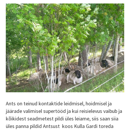
Ants on teinud kontaktide leidmisel, hoidmisel ja
jäärade valimisel supertööd ja kui reisielevus vaibub ja
kõikidest seadmetest pildi üles leiame, siis saan siia
üles panna pildid Antsust koos Kulla Gardi toreda