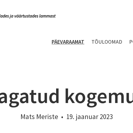
indades ja väärtustades lammast
PÄEVARAAMAT
TÕULOOMAD
P
agatud kogem
Mats Meriste
•
19. jaanuar 2023