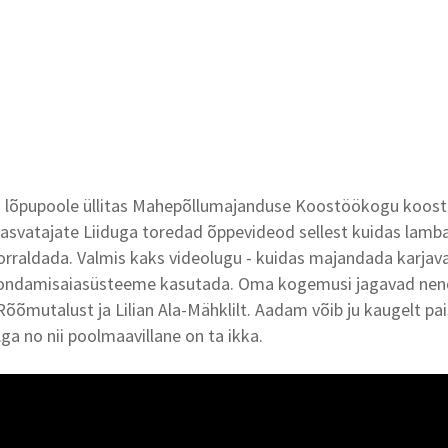
lõpupoole üllitas Mahepõllumajanduse Koostöökogu koost
asvatajate Liiduga toredad õppevideod sellest kuidas lamb
orraldada. Valmis kaks videolugu - kuidas majandada karja
koondamisaiasüsteeme kasutada. Oma kogemusi jagavad nend
 Rõõmutalust ja Lilian Ala-Mähklilt. Aadam võib ju kaugelt p
 Aga no nii poolmaavillane on ta ikka.