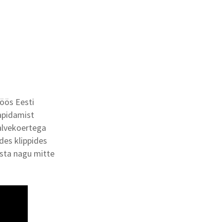
öös Eesti
apidamist
valvekoertega
es klippides
aista nagu mitte