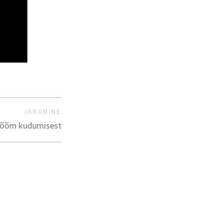
JÄRGMINE
õõm kudumisest