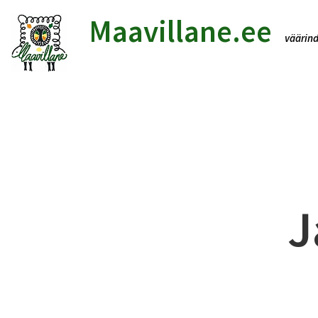
Maavillane.ee
väär
J