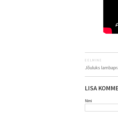
EELMINE
Jõuluks lambap
LISA KOMM
Nimi