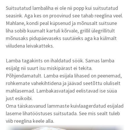
Suitsutatud lambaliha ei ole nii popp kui suitsutatud
seasink. Aga kes on proovinud see tahab reeglina veel.
Mahlane, kondi peal küpsenud ja mõnusalt suitsune
liha sobib kuumalt kartuli kõrvale, grillil ülegrillitult
mõnusaks pidupäevaseks suutäieks aga ka külmalt
viiludena leivakatteks.
Lamba tagakints on ihaldatud söök. Samas lamba
esijalg nii suurt isu miskipärast ei tekita.
Põhjendamatult. Lamba esijala lihased on peenemad,
rohkemate vahekihtidena ja jäävad seetõttu oluliselt
mahlasemad. Lambakasvatajad eelistavad ise süüa
just esikoibi.
Oma täiskasvanud lammaste kuivlaagerdatud esijalad
laseme lihatööstuses suitsutada. See mis sealt tuleb
viib reeglina keele alla.