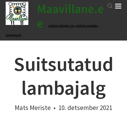
Maavillane.e
e
väärindades ja väärtustades
lammast
Suitsutatud
lambajalg
Mats Meriste
•
10. detsember 2021