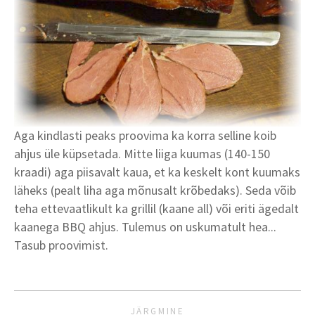
Aga kindlasti peaks proovima ka korra selline koib
ahjus üle küpsetada. Mitte liiga kuumas (140-150
kraadi) aga piisavalt kaua, et ka keskelt kont kuumaks
läheks (pealt liha aga mõnusalt krõbedaks). Seda võib
teha ettevaatlikult ka grillil (kaane all) või eriti ägedalt
kaanega BBQ ahjus. Tulemus on uskumatult hea...
Tasub proovimist.
JÄRGMINE