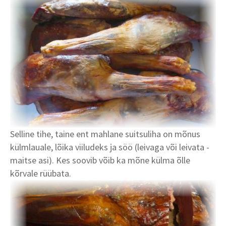
Selline tihe, taine ent mahlane suitsuliha on mõnus
külmlauale, lõika viiludeks ja söö (leivaga või leivata -
maitse asi). Kes soovib võib ka mõne külma õlle
kõrvale rüübata.