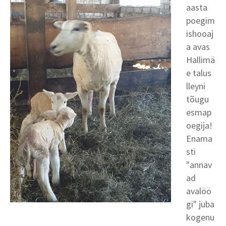
aasta
poegim
ishooaj
a avas
Hallimä
e talus
lleyni
tõugu
esmap
oegija!
Enama
sti
"annav
ad
avalöö
gi" juba
kogenu