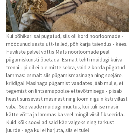
Kui põhikari sai pügatud, siis oli kord noorloomade -
möödunud aasta utt-talled, põhikarja täiendus - käes.
Huviliste palvel võttis Mats noorloomade peal
pügamiskunsti õpetada. Esmalt tehti muidugi kuiva
trenni - pildil ei ole mitte sebra, vaid 2 korda pügatud
lammas: esmalt siis pügamismasinaga ning seejärel
kriidiga! Masinaga pügamist vaadates jääb mulje, et
tegemist on lihtsamapoolse ettevõtmisega - piisab
heast surisevast masinast ning loom nigu niksti villast
vaba. See vaade muidugi muutus, kui tuli ise masin
kätte võtta ja lammas ka veel mingil viisil fikseerida...
Kuid kõik soovijad said käe valgeks ning tarkust
juurde - ega kui ei harjuta, siis ei tule!