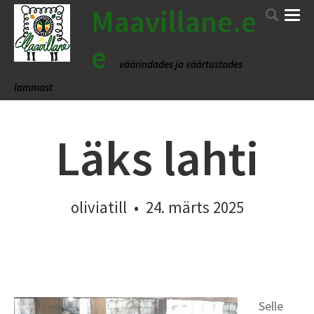
Maavillane.e
e
väärindades ja väärtustades
lammast
Läks lahti
oliviatill
•
24. märts 2025
Selle