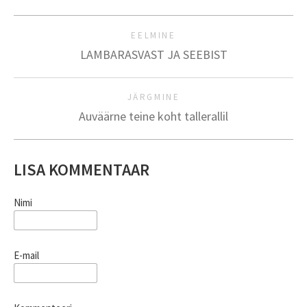
EELMINE
LAMBARASVAST JA SEEBIST
JÄRGMINE
Auväärne teine koht tallerallil
LISA KOMMENTAAR
Nimi
E-mail