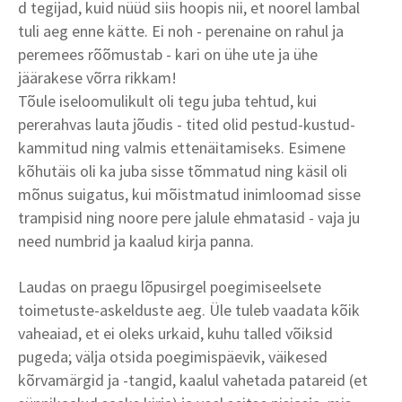
d tegijad, kuid nüüd siis hoopis nii, et noorel lambal
tuli aeg enne kätte. Ei noh - perenaine on rahul ja
peremees rõõmustab - kari on ühe ute ja ühe
jäärakese võrra rikkam!
Tõule iseloomulikult oli tegu juba tehtud, kui
pererahvas lauta jõudis - tited olid pestud-kustud-
kammitud ning valmis ettenäitamiseks. Esimene
kõhutäis oli ka juba sisse tõmmatud ning käsil oli
mõnus suigatus, kui mõistmatud inimloomad sisse
trampisid ning noore pere jalule ehmatasid - vaja ju
need numbrid ja kaalud kirja panna.
Laudas on praegu lõpusirgel poegimiseelsete
toimetuste-askelduste aeg. Üle tuleb vaadata kõik
vaheaiad, et ei oleks urkaid, kuhu talled võiksid
pugeda; välja otsida poegimispäevik, väikesed
kõrvamärgid ja -tangid, kaalul vahetada patareid (et