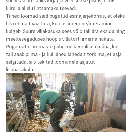
sünnikaalud saaks kirja) ja veel seitse pisiasja, mis
kiirel ajal elu lihtsamaks teevad.
Tiined loomad said pügatud esmajärjekorras, et oleks
hea eemalt vaadata, kuidas imemine/imetamine
kulgeb. Suure villakasuka sees võib tall ära eksida ning
meeltesegaduses hoopis villatorti imema hakata.
Pügamata lammaste puhul on keerulisem näha, kas
tall saab piima - ja kui lähed lähedalt torkima, et asja
selgitada, siis tekitad loomadele asjatut
lisanärvikulu.